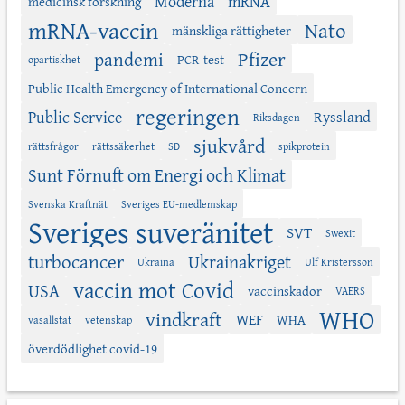
Moderna
mRNA
medicinsk forskning
mRNA-vaccin
Nato
mänskliga rättigheter
Pfizer
pandemi
PCR-test
opartiskhet
Public Health Emergency of International Concern
regeringen
Public Service
Ryssland
Riksdagen
sjukvård
rättsfrågor
rättssäkerhet
SD
spikprotein
Sunt Förnuft om Energi och Klimat
Svenska Kraftnät
Sveriges EU-medlemskap
Sveriges suveränitet
SVT
Swexit
turbocancer
Ukrainakriget
Ukraina
Ulf Kristersson
vaccin mot Covid
USA
vaccinskador
VAERS
WHO
vindkraft
WEF
WHA
vasallstat
vetenskap
överdödlighet covid-19