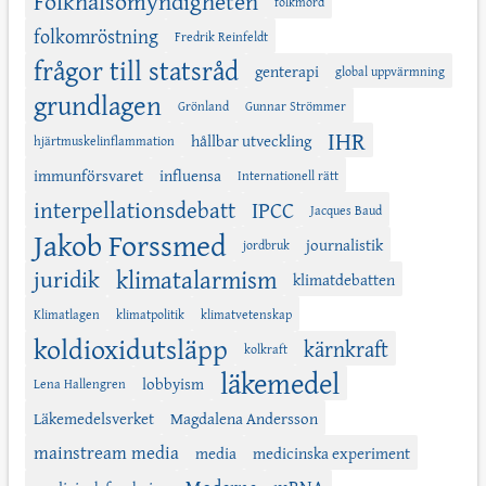
Folkhälsomyndigheten
folkmord
folkomröstning
Fredrik Reinfeldt
frågor till statsråd
genterapi
global uppvärmning
grundlagen
Grönland
Gunnar Strömmer
IHR
hållbar utveckling
hjärtmuskelinflammation
immunförsvaret
influensa
Internationell rätt
interpellationsdebatt
IPCC
Jacques Baud
Jakob Forssmed
journalistik
jordbruk
juridik
klimatalarmism
klimatdebatten
Klimatlagen
klimatpolitik
klimatvetenskap
koldioxidutsläpp
kärnkraft
kolkraft
läkemedel
lobbyism
Lena Hallengren
Läkemedelsverket
Magdalena Andersson
mainstream media
media
medicinska experiment