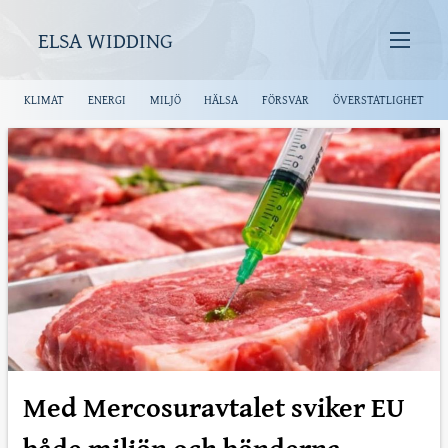
ELSA WIDDING
KLIMAT
ENERGI
MILJÖ
HÄLSA
FÖRSVAR
ÖVERSTATLIGHET
Med Mercosuravtalet sviker EU
både miljön och bönderna