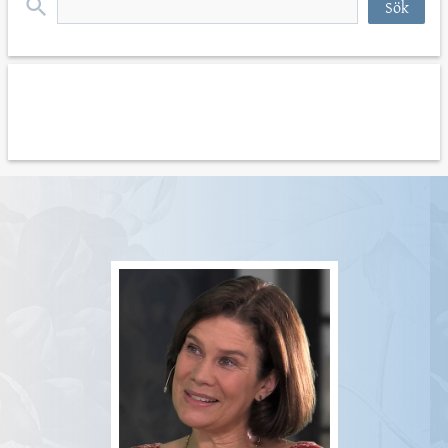
efter:
*
personuppgiftspolicyn
*