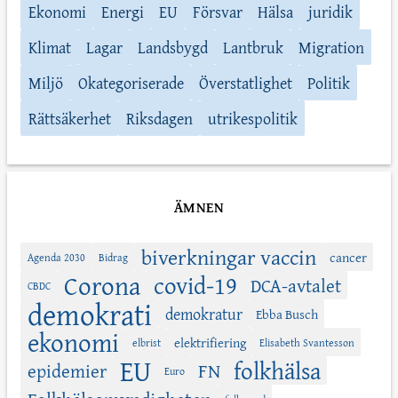
Ekonomi
Energi
EU
Försvar
Hälsa
juridik
Klimat
Lagar
Landsbygd
Lantbruk
Migration
Miljö
Okategoriserade
Överstatlighet
Politik
Rättsäkerhet
Riksdagen
utrikespolitik
ÄMNEN
biverkningar vaccin
cancer
Agenda 2030
Bidrag
Corona
covid-19
DCA-avtalet
CBDC
demokrati
demokratur
Ebba Busch
ekonomi
elektrifiering
elbrist
Elisabeth Svantesson
EU
folkhälsa
FN
epidemier
Euro