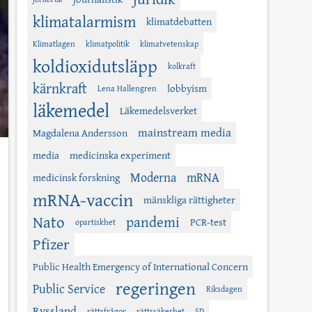
klimatalarmism
klimatdebatten
Klimatlagen
klimatpolitik
klimatvetenskap
koldioxidutsläpp
kolkraft
kärnkraft
lobbyism
Lena Hallengren
läkemedel
Läkemedelsverket
mainstream media
Magdalena Andersson
media
medicinska experiment
Moderna
mRNA
medicinsk forskning
mRNA-vaccin
mänskliga rättigheter
Nato
pandemi
PCR-test
opartiskhet
Pfizer
Public Health Emergency of International Concern
regeringen
Public Service
Riksdagen
Ryssland
rättsfrågor
rättssäkerhet
SD