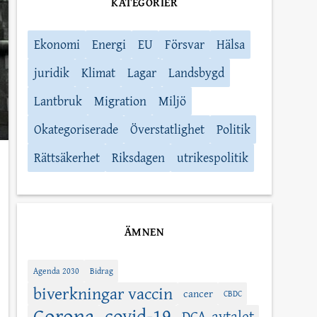
KATEGORIER
Ekonomi
Energi
EU
Försvar
Hälsa
juridik
Klimat
Lagar
Landsbygd
Lantbruk
Migration
Miljö
Okategoriserade
Överstatlighet
Politik
Rättsäkerhet
Riksdagen
utrikespolitik
ÄMNEN
Agenda 2030
Bidrag
biverkningar vaccin
cancer
CBDC
Corona
covid-19
DCA-avtalet