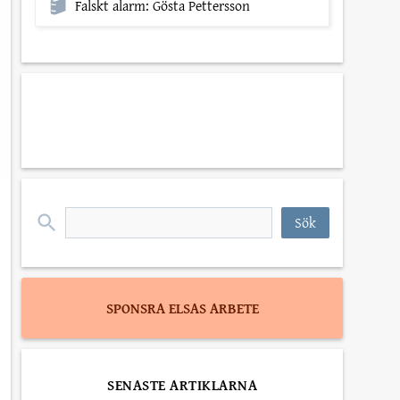
Falskt alarm: Gösta Pettersson
*
personuppgiftspolicyn
*
Sök
efter:
SPONSRA ELSAS ARBETE
SENASTE ARTIKLARNA