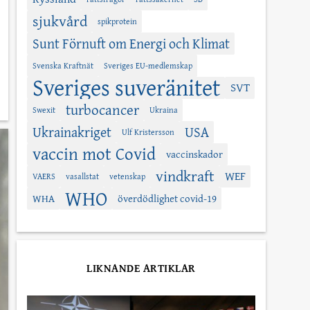
sjukvård
spikprotein
Sunt Förnuft om Energi och Klimat
Svenska Kraftnät
Sveriges EU-medlemskap
Sveriges suveränitet
SVT
turbocancer
Swexit
Ukraina
Ukrainakriget
USA
Ulf Kristersson
vaccin mot Covid
vaccinskador
vindkraft
WEF
VAERS
vasallstat
vetenskap
WHO
WHA
överdödlighet covid-19
LIKNANDE ARTIKLAR