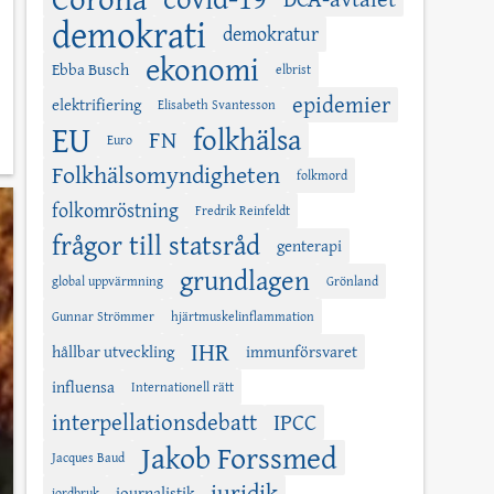
demokrati
demokratur
ekonomi
Ebba Busch
elbrist
epidemier
elektrifiering
Elisabeth Svantesson
EU
folkhälsa
FN
Euro
Folkhälsomyndigheten
folkmord
folkomröstning
Fredrik Reinfeldt
frågor till statsråd
genterapi
grundlagen
global uppvärmning
Grönland
Gunnar Strömmer
hjärtmuskelinflammation
IHR
hållbar utveckling
immunförsvaret
influensa
Internationell rätt
interpellationsdebatt
IPCC
Jakob Forssmed
Jacques Baud
juridik
journalistik
jordbruk