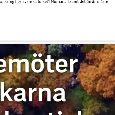
rankring hos svenska folket? Hur smärtsamt det än är måste