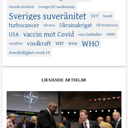
Svenska Kraftnät
Sveriges EU-medlemskap
Sveriges suveränitet
SVT
Swexit
turbocancer
Ukrainakriget
Ukraina
Ulf Kristersson
vaccin mot Covid
USA
vaccinskador
VAERS
WHO
vindkraft
WEF
WHA
vasallstat
överdödlighet covid-19
LIKNANDE ARTIKLAR