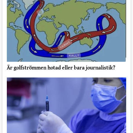
Är golfströmmen hotad eller bara journalistik?