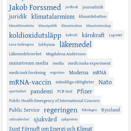
Jakob Forssmed
journalistik
jordbruk
juridik
klimatalarmism
klimatdebatten
klimatförnekelse
klimatpolitik
klimatrealism
klimatvetenskap
koldioxidutsläpp
kärnkraft
kolkraft
Lagrådet
läkemedel
lobbyism
Lena Hallengren
Läkemedelsverket
Magdalena Andersson
mainstream media
media
medicinska experiment
Moderna
mRNA
medicinsk forskning
migration
mRNA-vaccin
Nato
mänskliga rättigheter
Pfizer
pandemi
PCR-test
opartiskhet
Public Health Emergency of International Concern
regeringen
Public Service
Ryssland
Riksdagen
sjukvård
rättssäkerhet
spikprotein
Sunt Förnuft om Energi och Klimat