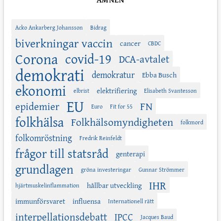
Acko Ankarberg Johansson
Bidrag
biverkningar vaccin
cancer
CBDC
Corona
covid-19
DCA-avtalet
demokrati
demokratur
Ebba Busch
ekonomi
elektrifiering
elbrist
Elisabeth Svantesson
EU
FN
epidemier
Euro
Fit for 55
folkhälsa
Folkhälsomyndigheten
folkmord
folkomröstning
Fredrik Reinfeldt
frågor till statsråd
genterapi
grundlagen
gröna investeringar
Gunnar Strömmer
IHR
hållbar utveckling
hjärtmuskelinflammation
immunförsvaret
influensa
Internationell rätt
interpellationsdebatt
IPCC
Jacques Baud