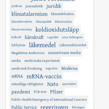
juridik
journalistik
jordbruk
klimatalarmism
klimatdebatten
klimatförnekelse
klimatpolitik
klimatrealism
koldioxidutsläpp
klimatvetenskap
kärnkraft
kolkraft
Lagrådet
Lena Hallengren
läkemedel
lobbyism
Läkemedelsverket
mainstream media
Magdalena Andersson
media
medicinska experiment
Moderna
medicinsk forskning
migration
mRNA-vaccin
mRNA
Nato
mänskliga rättigheter
opartiskhet
Pfizer
pandemi
PCR-test
Public Health Emergency of International Concern
regeringen
Public Service
Riksdagen