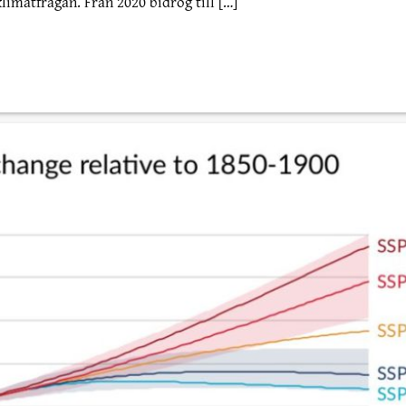
klimatfrågan. Från 2020 bidrog till […]