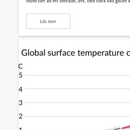
inom fler än ett område, dvs. inte bara vad gäller 
Läs mer