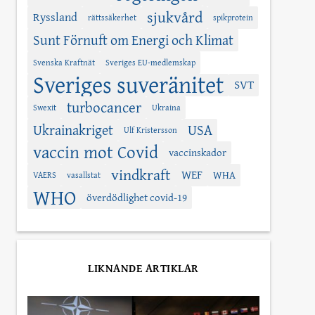
sjukvård
Ryssland
rättssäkerhet
spikprotein
Sunt Förnuft om Energi och Klimat
Svenska Kraftnät
Sveriges EU-medlemskap
Sveriges suveränitet
SVT
turbocancer
Swexit
Ukraina
Ukrainakriget
USA
Ulf Kristersson
vaccin mot Covid
vaccinskador
vindkraft
WEF
WHA
VAERS
vasallstat
WHO
överdödlighet covid-19
LIKNANDE ARTIKLAR