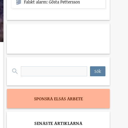
Falskt alarm: Gösta Pettersson
*
personuppgiftspolicyn
*
Sök
efter:
SPONSRA ELSAS ARBETE
SENASTE ARTIKLARNA