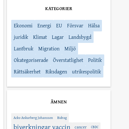
KATEGORIER
Ekonomi
Energi
EU
Försvar
Hälsa
juridik
Klimat
Lagar
Landsbygd
Lantbruk
Migration
Miljö
Okategoriserade
Överstatlighet
Politik
Rättsäkerhet
Riksdagen
utrikespolitik
ÄMNEN
Acko Ankarberg Johansson
Bidrag
biverkningar vaccin
cancer
CBDC