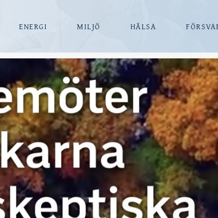
ENERGI
MILJÖ
HÄLSA
FÖRSVA