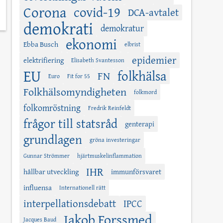
Corona
covid-19
DCA-avtalet
demokrati
demokratur
ekonomi
Ebba Busch
elbrist
epidemier
elektrifiering
Elisabeth Svantesson
EU
folkhälsa
FN
Euro
Fit for 55
Folkhälsomyndigheten
folkmord
folkomröstning
Fredrik Reinfeldt
frågor till statsråd
genterapi
grundlagen
gröna investeringar
Gunnar Strömmer
hjärtmuskelinflammation
IHR
hållbar utveckling
immunförsvaret
influensa
Internationell rätt
interpellationsdebatt
IPCC
Jakob Forssmed
Jacques Baud