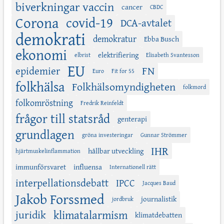
biverkningar vaccin
cancer
CBDC
Corona
covid-19
DCA-avtalet
demokrati
demokratur
Ebba Busch
ekonomi
elektrifiering
elbrist
Elisabeth Svantesson
EU
FN
epidemier
Euro
Fit for 55
folkhälsa
Folkhälsomyndigheten
folkmord
folkomröstning
Fredrik Reinfeldt
frågor till statsråd
genterapi
grundlagen
gröna investeringar
Gunnar Strömmer
IHR
hållbar utveckling
hjärtmuskelinflammation
immunförsvaret
influensa
Internationell rätt
interpellationsdebatt
IPCC
Jacques Baud
Jakob Forssmed
journalistik
jordbruk
juridik
klimatalarmism
klimatdebatten