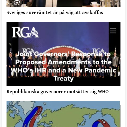
Sveriges suveränitet är på väg att avskaffas
Republikanska guvernörer motsätter sig WHO