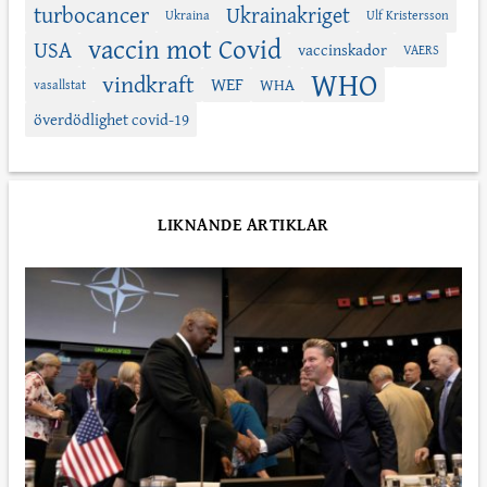
turbocancer
Ukrainakriget
Ukraina
Ulf Kristersson
vaccin mot Covid
USA
vaccinskador
VAERS
WHO
vindkraft
WEF
WHA
vasallstat
överdödlighet covid-19
LIKNANDE ARTIKLAR