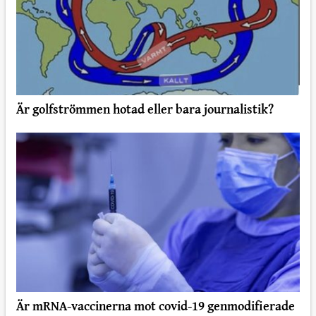
Är golfströmmen hotad eller bara journalistik?
Är mRNA-vaccinerna mot covid-19 genmodifierade