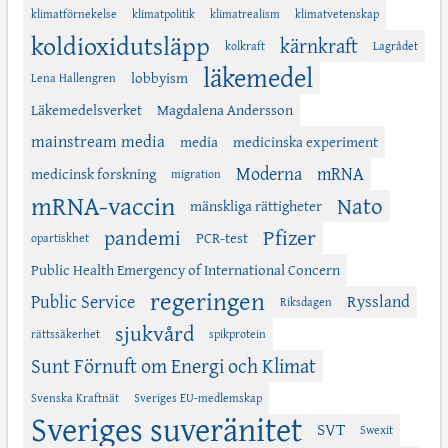
klimatförnekelse
klimatpolitik
klimatrealism
klimatvetenskap
koldioxidutsläpp
kärnkraft
kolkraft
Lagrådet
läkemedel
lobbyism
Lena Hallengren
Läkemedelsverket
Magdalena Andersson
mainstream media
media
medicinska experiment
Moderna
mRNA
medicinsk forskning
migration
mRNA-vaccin
Nato
mänskliga rättigheter
Pfizer
pandemi
PCR-test
opartiskhet
Public Health Emergency of International Concern
regeringen
Public Service
Ryssland
Riksdagen
sjukvård
rättssäkerhet
spikprotein
Sunt Förnuft om Energi och Klimat
Svenska Kraftnät
Sveriges EU-medlemskap
Sveriges suveränitet
SVT
Swexit