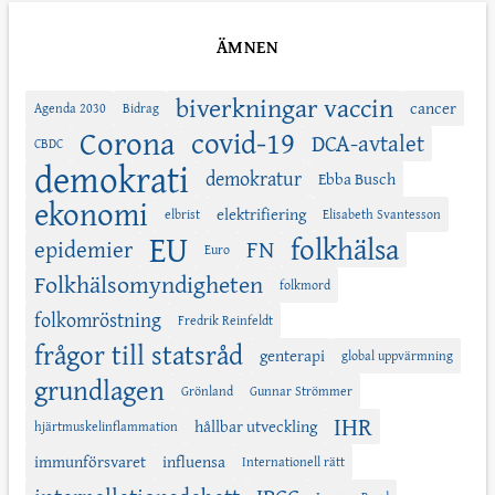
ÄMNEN
biverkningar vaccin
cancer
Agenda 2030
Bidrag
Corona
covid-19
DCA-avtalet
CBDC
demokrati
demokratur
Ebba Busch
ekonomi
elektrifiering
elbrist
Elisabeth Svantesson
EU
folkhälsa
FN
epidemier
Euro
Folkhälsomyndigheten
folkmord
folkomröstning
Fredrik Reinfeldt
frågor till statsråd
genterapi
global uppvärmning
grundlagen
Grönland
Gunnar Strömmer
IHR
hållbar utveckling
hjärtmuskelinflammation
immunförsvaret
influensa
Internationell rätt