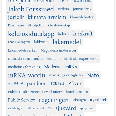
interpellationsdebatt
IPCC
Jacques Baud
Jakob Forssmed
journalistik
jordbruk
juridik
klimatalarmism
klimatdebatten
Klimatlagen
klimatpolitik
klimatvetenskap
koldioxidutsläpp
kärnkraft
kolkraft
läkemedel
lobbyism
Lena Hallengren
Läkemedelsverket
Magdalena Andersson
mainstream media
media
medicinska experiment
Moderna
mRNA
medicinsk forskning
mRNA-vaccin
Nato
mänskliga rättigheter
Pfizer
pandemi
PCR-test
opartiskhet
Public Health Emergency of International Concern
regeringen
Public Service
Ryssland
Riksdagen
sjukvård
rättsfrågor
rättssäkerhet
SD
spikprotein