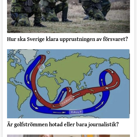
Hur ska Sverige klara upprustningen av försvaret?
Är golfströmmen hotad eller bara journalistik?