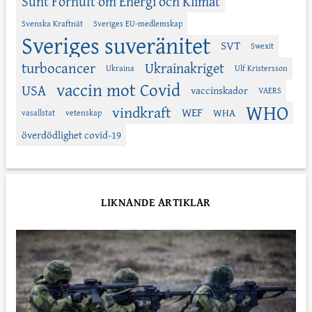
Sunt Förnuft om Energi och Klimat
Svenska Kraftnät
Sveriges EU-medlemskap
Sveriges suveränitet
SVT
Swexit
turbocancer
Ukrainakriget
Ukraina
Ulf Kristersson
vaccin mot Covid
USA
vaccinskador
VAERS
WHO
vindkraft
WEF
WHA
vasallstat
vetenskap
överdödlighet covid-19
LIKNANDE ARTIKLAR